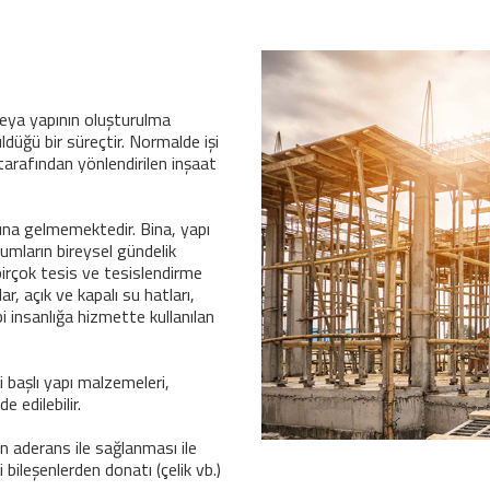
 veya yapının oluşturulma
ldüğü bir süreçtir. Normalde işi
tarafından yönlendirilen inşaat
ına gelmemektedir. Bina, yapı
plumların bireysel gündelik
birçok tesis ve tesislendirme
ar, açık ve kapalı su hatları,
ibi insanlığa hizmette kullanılan
i başlı yapı malzemeleri,
 edilebilir.
n aderans ile sağlanması ile
bileşenlerden donatı (çelik vb.)