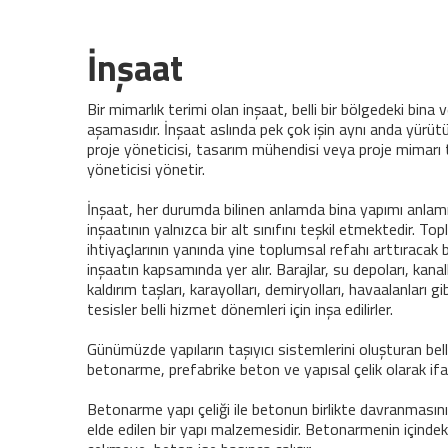
İnşaat
Bir mimarlık terimi olan inşaat, belli bir bölgedeki bina
aşamasıdır. İnşaat aslında pek çok işin aynı anda yürütü
proje yöneticisi, tasarım mühendisi veya proje mimarı 
yöneticisi yönetir.
İnşaat, her durumda bilinen anlamda bina yapımı anlam
inşaatının yalnızca bir alt sınıfını teşkil etmektedir. To
ihtiyaçlarının yanında yine toplumsal refahı arttıracak 
inşaatın kapsamında yer alır. Barajlar, su depoları, kanall
kaldırım taşları, karayolları, demiryolları, havaalanları g
tesisler belli hizmet dönemleri için inşa edilirler.
Günümüzde yapıların taşıyıcı sistemlerini oluşturan bell
betonarme, prefabrike beton ve yapısal çelik olarak ifade
Betonarme yapı çeliği ile betonun birlikte davranmasını
elde edilen bir yapı malzemesidir. Betonarmenin içindeki 