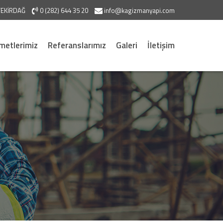
/TEKİRDAĞ
0 (282) 644 35 20
info@kagizmanyapi.com
metlerimiz
Referanslarımız
Galeri
İletişim