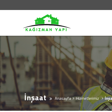
İnşaat
Anasayfa
Hizmetlerimiz
İnş